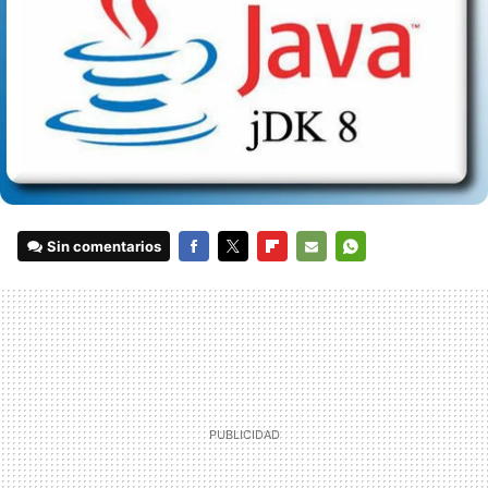
Sin comentarios
FACEBOOK
TWITTER
FLIPBOARD
E-
WHATSAPP
MAIL