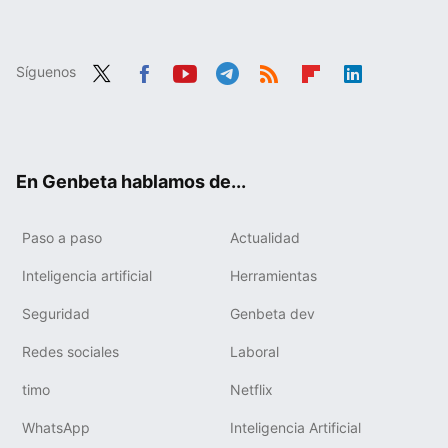
Síguenos
Twit
Fac
You
Tele
RSS
Flip
Link
ter
ebo
tub
gra
boa
edIn
ok
e
m
rd
En Genbeta hablamos de...
Paso a paso
Actualidad
Inteligencia artificial
Herramientas
Seguridad
Genbeta dev
Redes sociales
Laboral
timo
Netflix
WhatsApp
Inteligencia Artificial