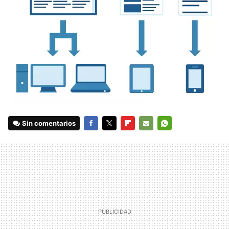
Sin comentarios
FACEBOOK
TWITTER
FLIPBOARD
E-
WHATSAPP
MAIL