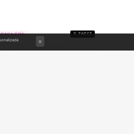
MENSAJERÍA
TWEET
sonalizada
×