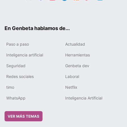
Twit
Fac
You
Tele
RSS
Flip
Link
ter
ebo
tub
gra
boa
edIn
ok
e
m
rd
En Genbeta hablamos de...
Paso a paso
Actualidad
Inteligencia artificial
Herramientas
Seguridad
Genbeta dev
Redes sociales
Laboral
timo
Netflix
WhatsApp
Inteligencia Artificial
VER MÁS TEMAS