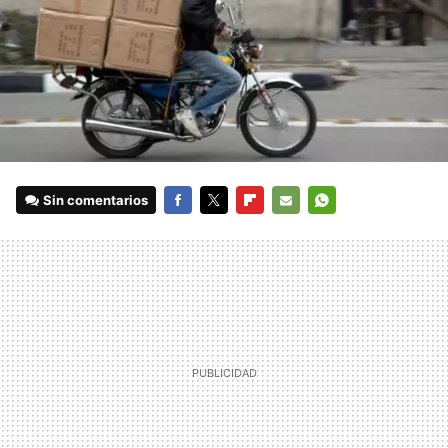
Sin comentarios
FACEBOOK
TWITTER
FLIPBOARD
E-
WHATSAPP
MAIL