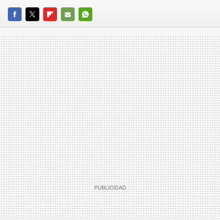
FACEBOOK
TWITTER
FLIPBOARD
E-
WHATSAPP
MAIL