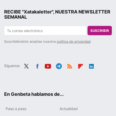
RECIBE "Xatakaletter", NUESTRA NEWSLETTER
SEMANAL
SUSCRIBIR
Suscribiéndote aceptas nuestra
política de privacidad
Síguenos
Twit
Fac
You
Tele
RSS
Flip
Link
ter
ebo
tub
gra
boa
edIn
ok
e
m
rd
En Genbeta hablamos de...
Paso a paso
Actualidad