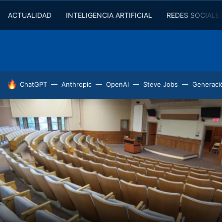
ACTUALIDAD
INTELIGENCIA ARTIFICIAL
REDES SOCIALE
HOY SE HABLA DE
ChatGPT
Anthropic
OpenAI
Steve Jobs
Generaci