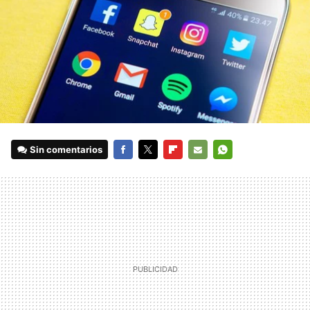
Sin comentarios
FACEBOOK
TWITTER
FLIPBOARD
E-
WHATSAPP
MAIL