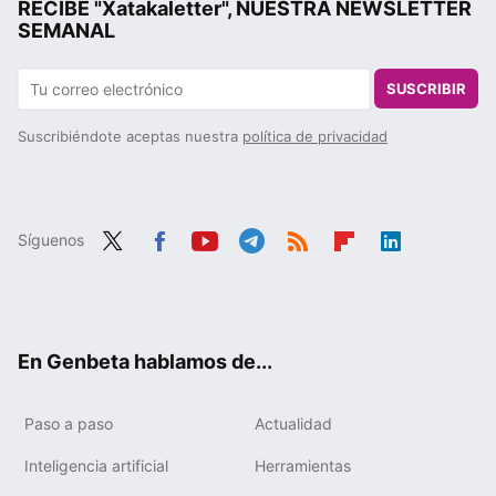
RECIBE "Xatakaletter", NUESTRA NEWSLETTER
SEMANAL
SUSCRIBIR
Suscribiéndote aceptas nuestra
política de privacidad
Síguenos
Twit
Fac
You
Tele
RSS
Flip
Link
ter
ebo
tub
gra
boa
edIn
ok
e
m
rd
En Genbeta hablamos de...
Paso a paso
Actualidad
Inteligencia artificial
Herramientas