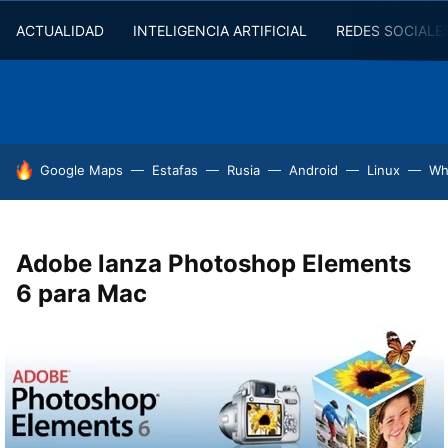
ACTUALIDAD
INTELIGENCIA ARTIFICIAL
REDES SOCIALE
HOY SE HABLA DE
Google Maps
Estafas
Rusia
Android
Linux
Wh
Adobe lanza Photoshop Elements
6 para Mac