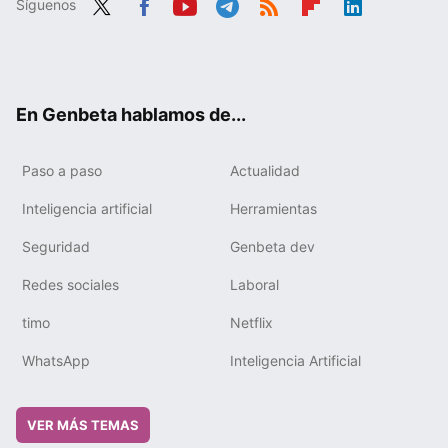
Síguenos
Twit
Fac
You
Tele
RSS
Flip
Link
ter
ebo
tub
gra
boa
edIn
ok
e
m
rd
En Genbeta hablamos de...
Paso a paso
Actualidad
Inteligencia artificial
Herramientas
Seguridad
Genbeta dev
Redes sociales
Laboral
timo
Netflix
WhatsApp
Inteligencia Artificial
VER MÁS TEMAS