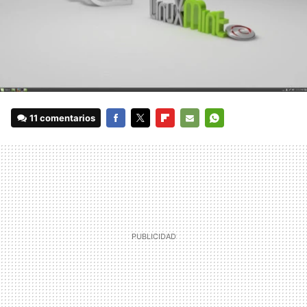
11 comentarios
FACEBOOK
TWITTER
FLIPBOARD
E-
WHATSAPP
MAIL