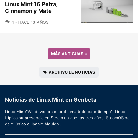
Linux Mint 16 Petra,
Cinnamon y Mate
COMENTARIOS
4
HACE 13 AÑOS
MÁS ANTIGUAS
»
ARCHIVO DE NOTICIAS
Noticias de Linux Mint en Genbeta
Linux Mint:"Windows era el problema todo este tiempo": Linux
triplica su presencia en Steam en apenas tres años. SteamOS no
es el único culpable.Alguien..