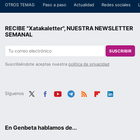
OTROS TEMAS:
Paso a paso
Actualidad
Redes sociales
RECIBE "Xatakaletter", NUESTRA NEWSLETTER
SEMANAL
SUSCRIBIR
Suscribiéndote aceptas nuestra
política de privacidad
Síguenos
Twit
Fac
You
Tele
RSS
Flip
Link
ter
ebo
tub
gra
boa
edIn
ok
e
m
rd
En Genbeta hablamos de...