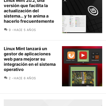
Linux Mint 20.2, una
versión que facilita la
actualización del
sistema… y te anima a
hacerlo frecuentemente
COMENTARIOS
9
HACE 5 AÑOS
Linux Mint lanzará un
gestor de aplicaciones
web para mejorar su
integración en el sistema
operativo
COMENTARIOS
2
HACE 6 AÑOS