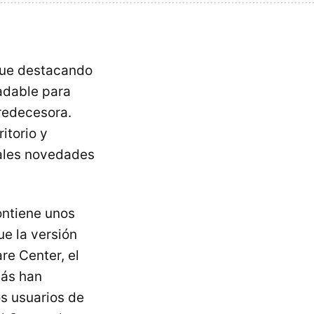
ue destacando
adable para
predecesora.
itorio y
pales novedades
ontiene unos
e la versión
re Center, el
más han
os usuarios de