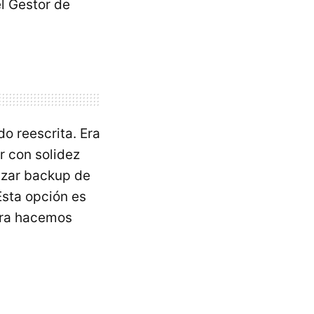
l Gestor de
do reescrita. Era
r con solidez
lizar backup de
Esta opción es
nera hacemos