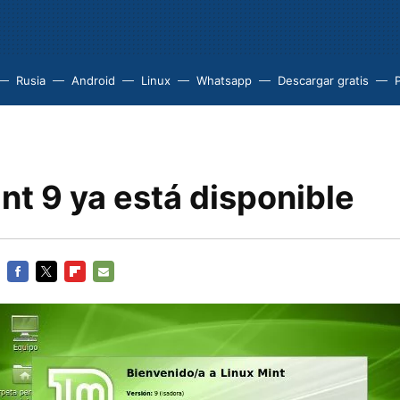
Rusia
Android
Linux
Whatsapp
Descargar gratis
P
nt 9 ya está disponible
FACEBOOK
TWITTER
FLIPBOARD
E-
MAIL