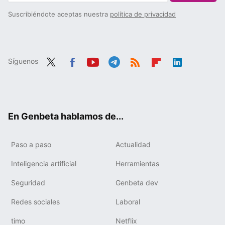
Suscribiéndote aceptas nuestra
política de privacidad
Síguenos
Twit
Fac
You
Tele
RSS
Flip
Link
ter
ebo
tub
gra
boa
edIn
ok
e
m
rd
En Genbeta hablamos de...
Paso a paso
Actualidad
Inteligencia artificial
Herramientas
Seguridad
Genbeta dev
Redes sociales
Laboral
timo
Netflix