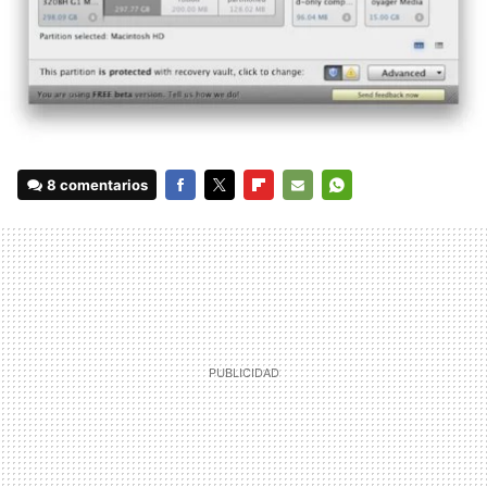
8 comentarios
FACEBOOK
TWITTER
FLIPBOARD
E-
WHATSAPP
MAIL