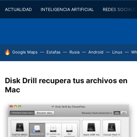
ACTUALIDAD
INTELIGENCIA ARTIFICIAL
REDES SOCIALE
HOY SE HABLA DE
Google Maps
Estafas
Rusia
Android
Linux
Wh
Disk Drill recupera tus archivos en
Mac