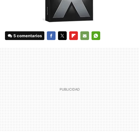
5 comentarios
FACEBOOK
TWITTER
FLIPBOARD
E-
WHATSAPP
MAIL