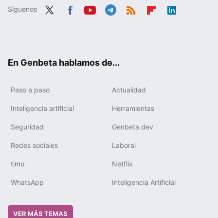
Síguenos
Twit
Fac
You
Tele
RSS
Flip
Link
ter
ebo
tub
gra
boa
edIn
ok
e
m
rd
En Genbeta hablamos de...
Paso a paso
Actualidad
Inteligencia artificial
Herramientas
Seguridad
Genbeta dev
Redes sociales
Laboral
timo
Netflix
WhatsApp
Inteligencia Artificial
VER MÁS TEMAS