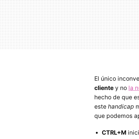
El único inconv
cliente
y no
la 
hecho de que es
este
handicap
m
que podemos ap
CTRL+M
inic