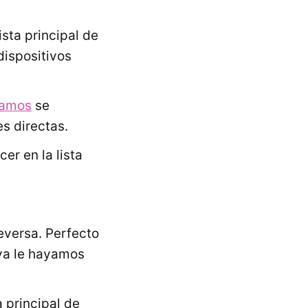
ista principal de
ispositivos
tamos
se
s directas.
r en la lista
eversa. Perfecto
ya le hayamos
 principal de