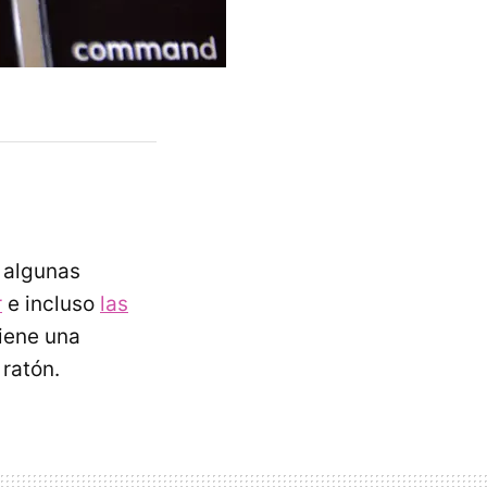
 algunas
r
e incluso
las
iene una
ratón.