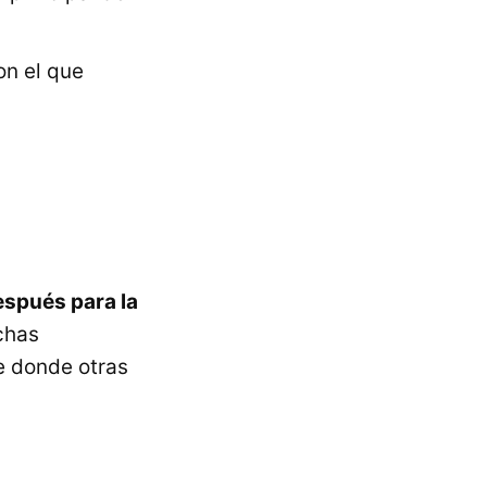
n el que
espués para la
chas
 donde otras