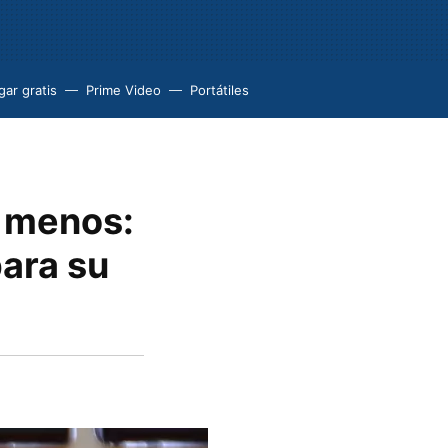
ar gratis
Prime Video
Portátiles
r menos:
para su