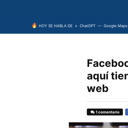
HOY SE HABLA DE
ChatGPT
Google Maps
Faceboo
aquí tie
web
1 comentario
F