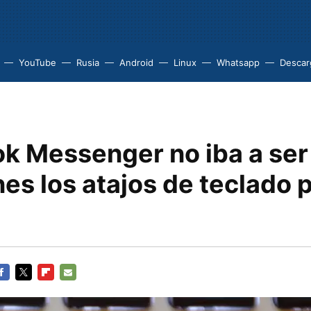
YouTube
Rusia
Android
Linux
Whatsapp
Descarg
k Messenger no iba a se
nes los atajos de teclado 
ACEBOOK
TWITTER
FLIPBOARD
E-
MAIL