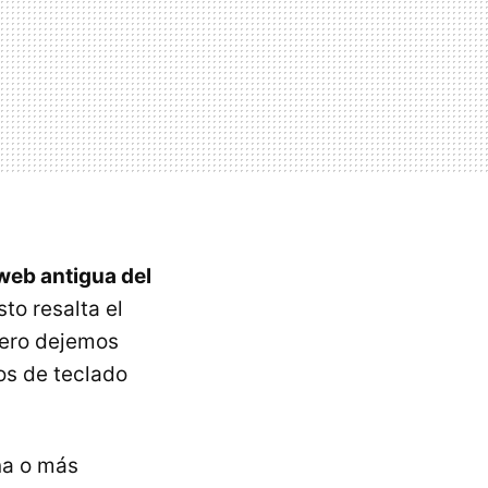
web antigua del
to resalta el
Pero dejemos
s de teclado
na o más