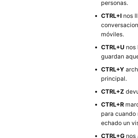
personas.
CTRL+I
nos ll
conversacion
móviles.
CTRL+U
nos 
guardan aque
CTRL+Y
arch
principal.
CTRL+Z
devu
CTRL+R
marc
para cuando 
echado un vi
CTRL+G
nos 