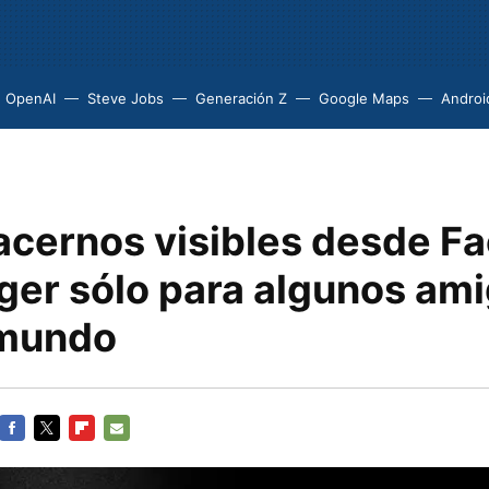
OpenAI
Steve Jobs
Generación Z
Google Maps
Androi
cernos visibles desde F
er sólo para algunos ami
 mundo
FACEBOOK
TWITTER
FLIPBOARD
E-
MAIL