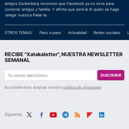
amigos:Zuckerberg reconoce que Facebook ya no sirve para
conectar amigos y familia. Y afirma que será la IA quien se haga
'amiga' nuestra.Paliar la..
OTROS TEMAS:
Paso a paso
Actualidad
Redes sociales
RECIBE "Xatakaletter", NUESTRA NEWSLETTER
SEMANAL
SUSCRIBIR
Suscribiéndote aceptas nuestra
política de privacidad
Síguenos
Twit
Fac
You
Tele
RSS
Flip
Link