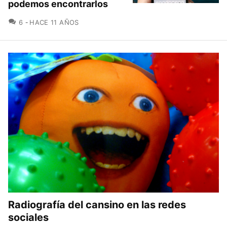
podemos encontrarlos
COMENTARIOS
6
HACE 11 AÑOS
Radiografía del cansino en las redes
sociales