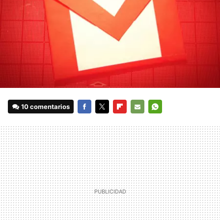
10 comentarios
FACEBOOK
TWITTER
FLIPBOARD
E-
WHATSAPP
MAIL