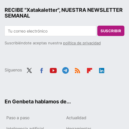
RECIBE "Xatakaletter", NUESTRA NEWSLETTER
SEMANAL
SUSCRIBIR
Suscribiéndote aceptas nuestra
política de privacidad
Síguenos
Twit
Fac
You
Tele
RSS
Flip
Link
ter
ebo
tub
gra
boa
edIn
ok
e
m
rd
En Genbeta hablamos de...
Paso a paso
Actualidad
Inteligencia artificial
Herramientas