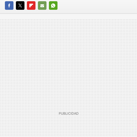
FACEBOOK
TWITTER
FLIPBOARD
E-
WHATSAPP
MAIL