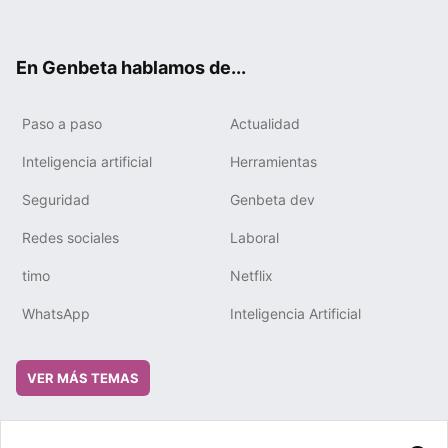
ter
ebo
tub
gra
boa
edIn
ok
e
m
rd
En Genbeta hablamos de...
Paso a paso
Actualidad
Inteligencia artificial
Herramientas
Seguridad
Genbeta dev
Redes sociales
Laboral
timo
Netflix
WhatsApp
Inteligencia Artificial
VER MÁS TEMAS