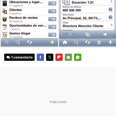
1 comentario
FACEBOOK
TWITTER
FLIPBOARD
E-
WHATSAPP
MAIL