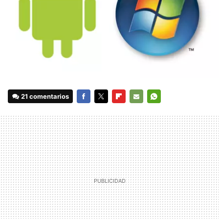
21 comentarios
FACEBOOK
TWITTER
FLIPBOARD
E-
WHATSAPP
MAIL