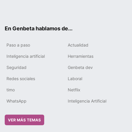
Twit
Fac
You
Tele
RSS
Flip
Link
ter
ebo
tub
gra
boa
edIn
ok
e
m
rd
En Genbeta hablamos de...
Paso a paso
Actualidad
Inteligencia artificial
Herramientas
Seguridad
Genbeta dev
Redes sociales
Laboral
timo
Netflix
WhatsApp
Inteligencia Artificial
VER MÁS TEMAS