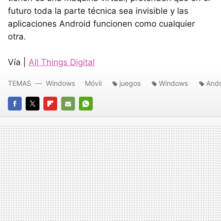
futuro toda la parte técnica sea invisible y las
aplicaciones Android funcionen como cualquier
otra.
Vía |
All Things Digital
TEMAS
Windows
Móvil
juegos
Windows
Andr
FACEBOOK
TWITTER
FLIPBOARD
E-
WHATSAPP
MAIL