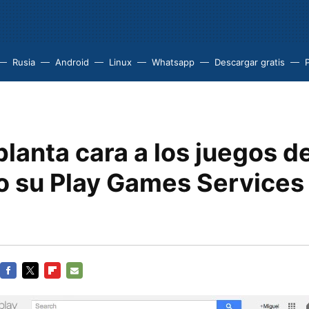
Rusia
Android
Linux
Whatsapp
Descargar gratis
P
lanta cara a los juegos d
o su Play Games Services 
FACEBOOK
TWITTER
FLIPBOARD
E-
MAIL