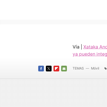
Vía |
Xataka And
ya pueden integ
TEMAS
Móvil
FACEBOOK
TWITTER
FLIPBOARD
E-
MAIL