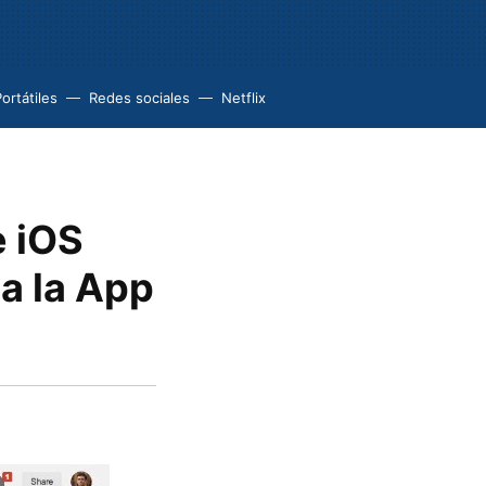
ortátiles
Redes sociales
Netflix
e iOS
a la App