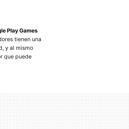
gle Play Games
adores tienen una
d, y al mismo
or que puede