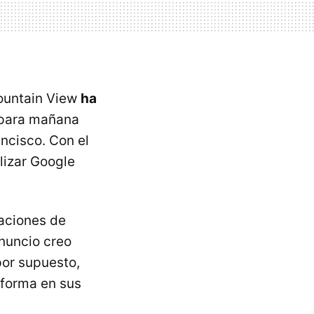
Mountain View
ha
 para mañana
ncisco. Con el
lizar Google
uaciones de
anuncio creo
por supuesto,
aforma en sus