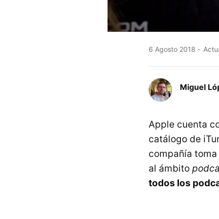
6 Agosto 2018
Actu
Miguel Ló
Apple cuenta co
catálogo de iTu
compañía toma 
al ámbito
podca
todos los podca