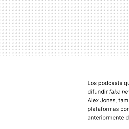
Los podcasts que
difundir
fake n
Alex Jones, tamb
plataformas co
anteriormente d