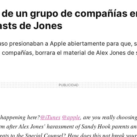
a de un grupo de compañías e
asts de Jones
uso presionaban a Apple abiertamente para que, s
 compañías, borrara el material de Alex Jones de 
s happening here?
@iTunes
@apple
, are you really choosin
rm after Alex Jones’ harassment of Sandy Hook parents a
reats to the Special Counsel? How does this not break you