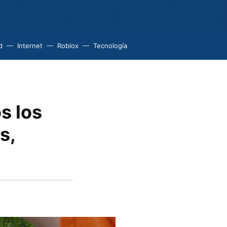
d
Internet
Roblox
Tecnología
s los
s,