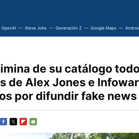
OpenAI
Steve Jobs
Generación Z
Google Maps
Androi
imina de su catálogo todo
s de Alex Jones e Infowar
os por difundir fake news
FACEBOOK
TWITTER
FLIPBOARD
E-
MAIL