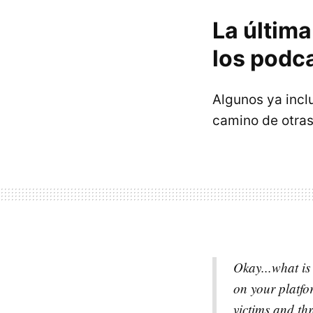
La últim
los podc
Algunos ya incl
camino de otras
Okay...what i
on your platfo
victims and th