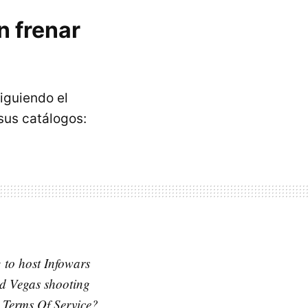
n frenar
iguiendo el
sus catálogos:
g to host Infowars
nd Vegas shooting
r Terms Of Service?