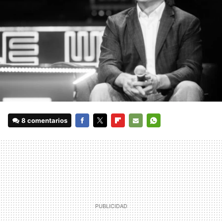
8 comentarios
FACEBOOK
TWITTER
FLIPBOARD
E-
WHATSAPP
MAIL