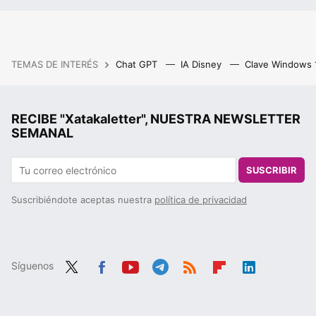
TEMAS DE INTERÉS
Chat GPT
IA Disney
Clave Windows
RECIBE "Xatakaletter", NUESTRA NEWSLETTER
SEMANAL
SUSCRIBIR
Suscribiéndote aceptas nuestra
política de privacidad
Síguenos
Twit
Fac
You
Tele
RSS
Flip
Link
ter
ebo
tub
gra
boa
edIn