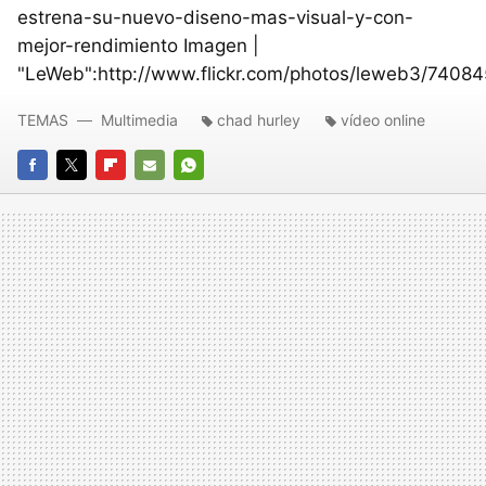
estrena-su-nuevo-diseno-mas-visual-y-con-
mejor-rendimiento Imagen |
"LeWeb":http://www.flickr.com/photos/leweb3/74084
TEMAS
Multimedia
chad hurley
vídeo online
FACEBOOK
TWITTER
FLIPBOARD
E-
WHATSAPP
MAIL