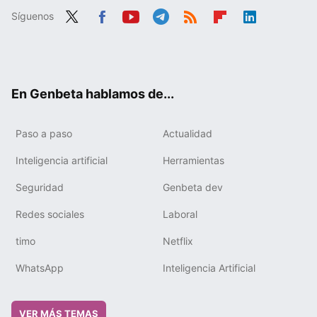
Síguenos
Twit
Fac
You
Tele
RSS
Flip
Link
ter
ebo
tub
gra
boa
edIn
ok
e
m
rd
En Genbeta hablamos de...
Paso a paso
Actualidad
Inteligencia artificial
Herramientas
Seguridad
Genbeta dev
Redes sociales
Laboral
timo
Netflix
WhatsApp
Inteligencia Artificial
VER MÁS TEMAS