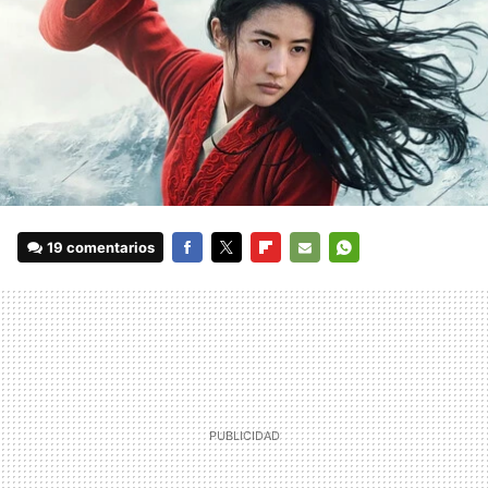
19 comentarios
FACEBOOK
TWITTER
FLIPBOARD
E-
WHATSAPP
MAIL