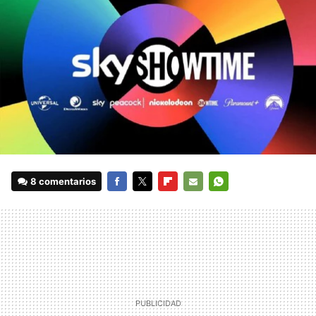
8 comentarios
FACEBOOK
TWITTER
FLIPBOARD
E-
WHATSAPP
MAIL