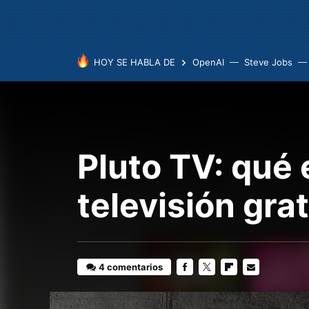
HOY SE HABLA DE
OpenAI
Steve Jobs
Pluto TV: qué 
televisión grat
4 comentarios
FACEBOOK
TWITTER
FLIPBOARD
E-
MAIL