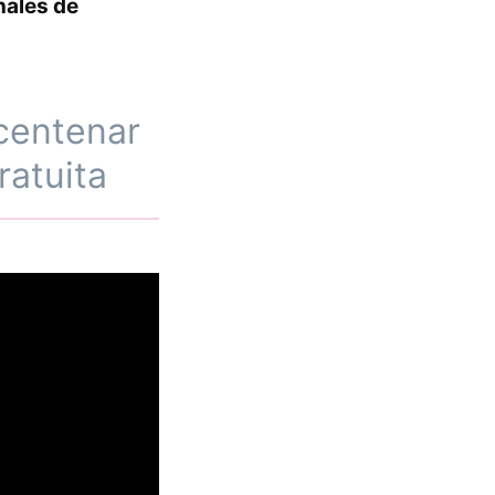
nales de
 centenar
ratuita