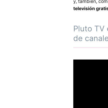
y, también, cóm
televisión grati
Pluto TV 
de canale