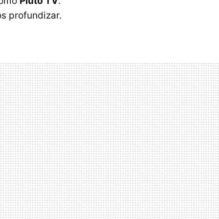
 como
Pluto TV
.
s profundizar.