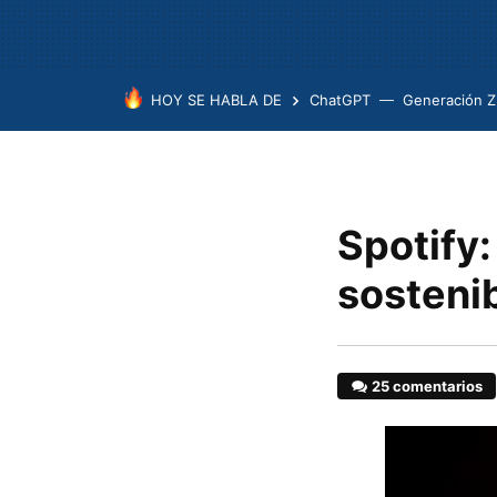
HOY SE HABLA DE
ChatGPT
Generación Z
Spotify:
sostenib
25 comentarios