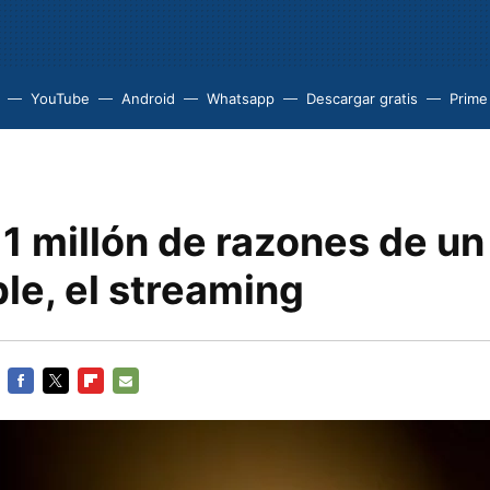
YouTube
Android
Whatsapp
Descargar gratis
Prime
 1 millón de razones de u
le, el streaming
FACEBOOK
TWITTER
FLIPBOARD
E-
MAIL