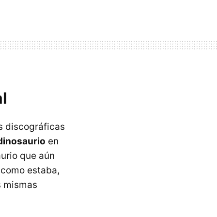
l
s discográficas
dinosaurio
en
urio que aún
 como estaba,
as mismas