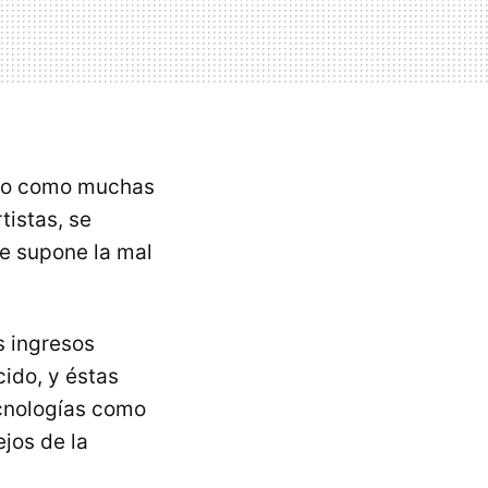
to como muchas
tistas, se
e supone la mal
s ingresos
ido, y éstas
cnologías como
ejos de la