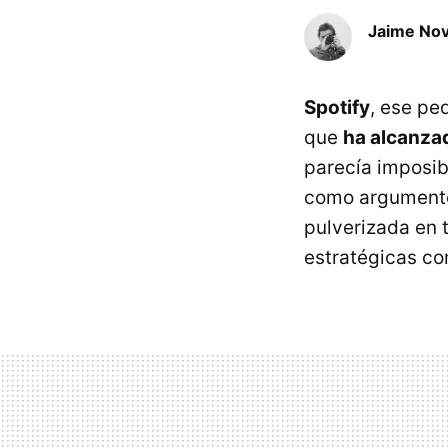
Jaime No
Spotify
, ese pe
que
ha alcanzad
parecía imposib
como argumento
pulverizada en 
estratégicas c