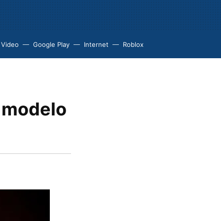
 Video
Google Play
Internet
Roblox
n modelo