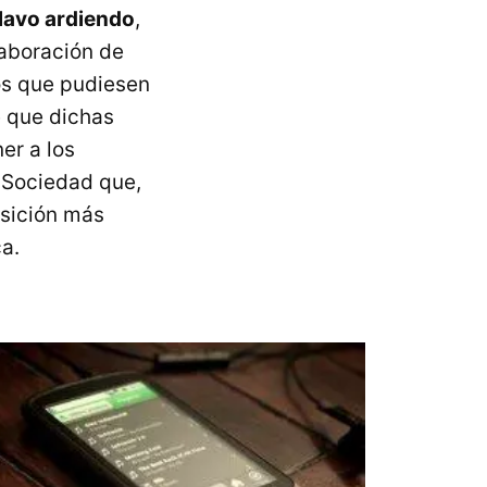
lavo ardiendo
,
laboración de
los que pudiesen
e que dichas
er a los
. Sociedad que,
osición más
a.