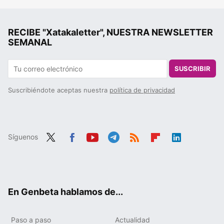
RECIBE "Xatakaletter", NUESTRA NEWSLETTER
SEMANAL
SUSCRIBIR
Suscribiéndote aceptas nuestra
política de privacidad
Síguenos
Twit
Fac
You
Tele
RSS
Flip
Link
ter
ebo
tub
gra
boa
edIn
ok
e
m
rd
En Genbeta hablamos de...
Paso a paso
Actualidad