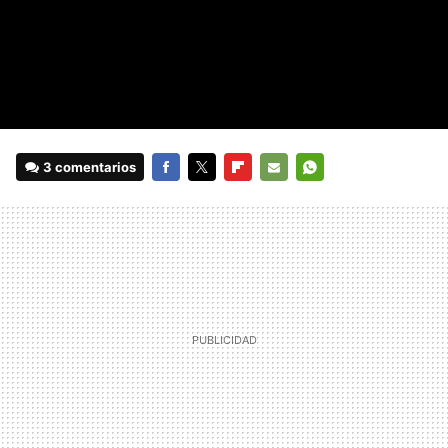
3 comentarios
FACEBOOK
TWITTER
FLIPBOARD
E-
WHATSAPP
MAIL