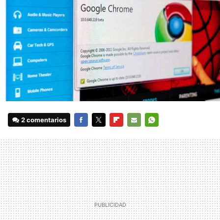
2 comentarios
FACEBOOK
TWITTER
FLIPBOARD
E-
WHATSAPP
MAIL