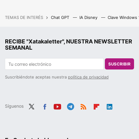
TEMAS DE INTERÉS
Chat GPT
IA Disney
Clave Windows
RECIBE "Xatakaletter", NUESTRA NEWSLETTER
SEMANAL
SUSCRIBIR
Suscribiéndote aceptas nuestra
política de privacidad
Síguenos
Twit
Fac
You
Tele
RSS
Flip
Link
ter
ebo
tub
gra
boa
edIn
ok
e
m
rd