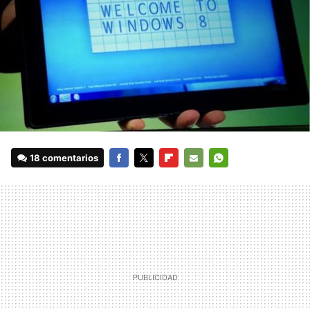
18 comentarios
FACEBOOK
TWITTER
FLIPBOARD
E-
WHATSAPP
MAIL