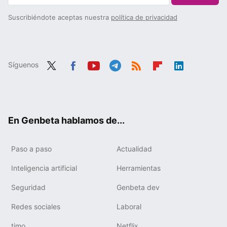
Suscribiéndote aceptas nuestra
política de privacidad
Síguenos
Twit
Fac
You
Tele
RSS
Flip
Link
ter
ebo
tub
gra
boa
edIn
ok
e
m
rd
En Genbeta hablamos de...
Paso a paso
Actualidad
Inteligencia artificial
Herramientas
Seguridad
Genbeta dev
Redes sociales
Laboral
timo
Netflix