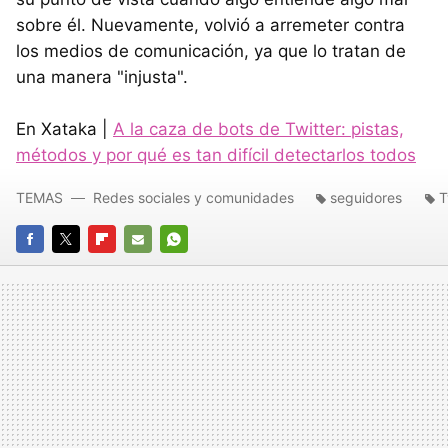
sobre él. Nuevamente, volvió a arremeter contra
los medios de comunicación, ya que lo tratan de
una manera "injusta".
En Xataka |
A la caza de bots de Twitter: pistas,
métodos y por qué es tan difícil detectarlos todos
TEMAS
Redes sociales y comunidades
seguidores
T
FACEBOOK
TWITTER
FLIPBOARD
E-
WHATSAPP
MAIL