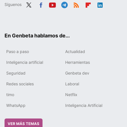
Síguenos
Twit
Fac
You
Tele
RSS
Flip
Link
ter
ebo
tub
gra
boa
edIn
ok
e
m
rd
En Genbeta hablamos de...
Paso a paso
Actualidad
Inteligencia artificial
Herramientas
Seguridad
Genbeta dev
Redes sociales
Laboral
timo
Netflix
WhatsApp
Inteligencia Artificial
VER MÁS TEMAS