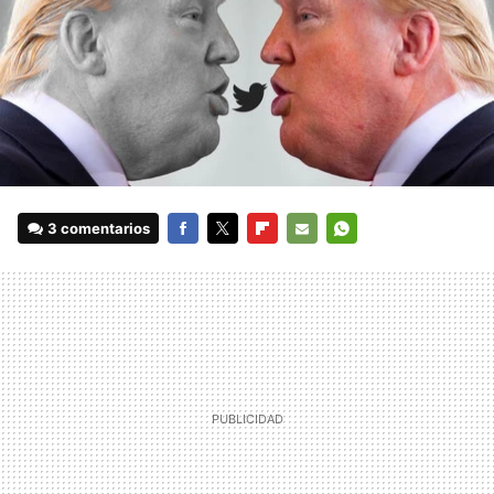
3 comentarios
FACEBOOK
TWITTER
FLIPBOARD
E-
WHATSAPP
MAIL