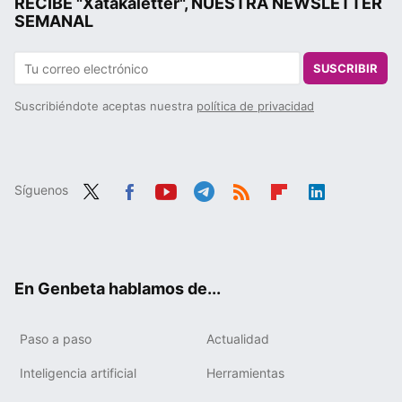
RECIBE "Xatakaletter", NUESTRA NEWSLETTER
SEMANAL
SUSCRIBIR
Suscribiéndote aceptas nuestra
política de privacidad
Síguenos
Twit
Fac
You
Tele
RSS
Flip
Link
ter
ebo
tub
gra
boa
edIn
ok
e
m
rd
En Genbeta hablamos de...
Paso a paso
Actualidad
Inteligencia artificial
Herramientas