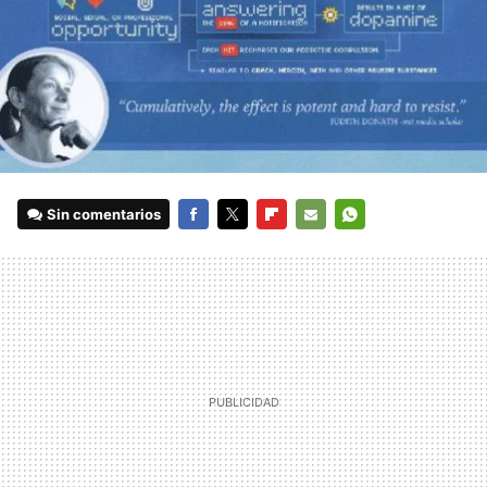
Sin comentarios
FACEBOOK
TWITTER
FLIPBOARD
E-
WHATSAPP
MAIL