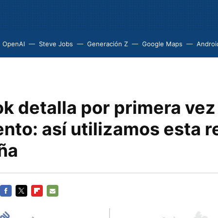
OpenAI
Steve Jobs
Generación Z
Google Maps
Androi
k detalla por primera vez
nto: así utilizamos esta r
ña
FACEBOOK
TWITTER
FLIPBOARD
E-
MAIL