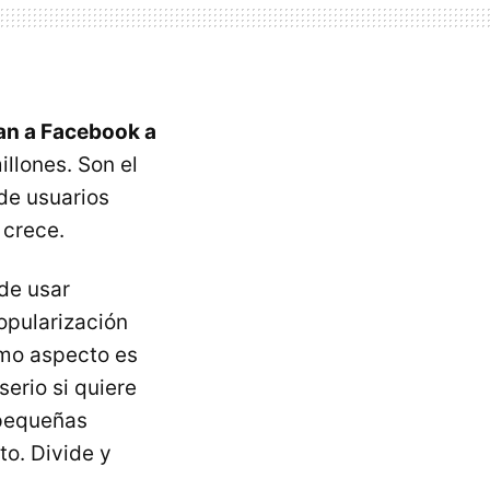
an a Facebook a
llones. Son el
de usuarios
 crece.
de usar
opularización
imo aspecto es
erio si quiere
pequeñas
o. Divide y