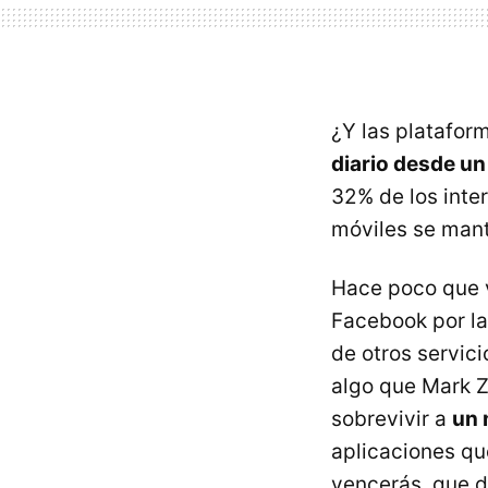
¿Y las platafor
diario desde un
32% de los inte
móviles se mant
Hace poco que 
Facebook por la
de otros servic
algo que Mark Z
sobrevivir a
un 
aplicaciones qu
vencerás, que d