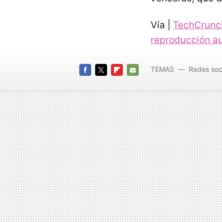
Vía |
TechCrunc
reproducción a
TEMAS
Redes soc
FACEBOOK
TWITTER
FLIPBOARD
E-
MAIL