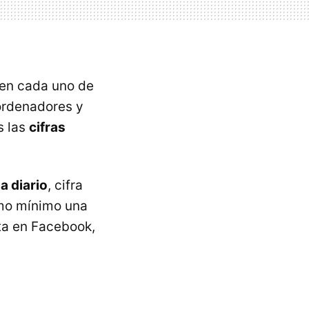
y en cada uno de
 ordenadores y
s las
cifras
a diario
, cifra
omo mínimo una
ta en Facebook,