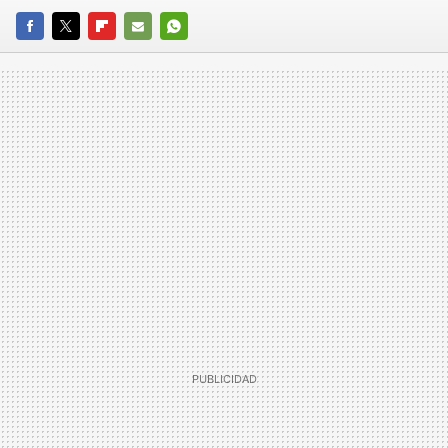
FACEBOOK
TWITTER
FLIPBOARD
E-
WHATSAPP
MAIL