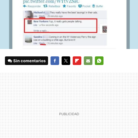
Sin comentarios
FACEBOOK
TWITTER
FLIPBOARD
E-
WHATSAPP
MAIL