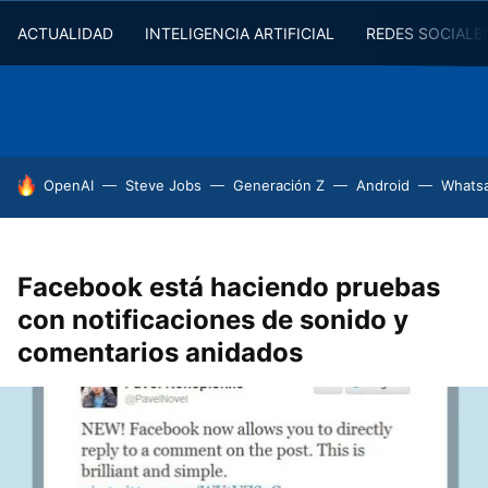
ACTUALIDAD
INTELIGENCIA ARTIFICIAL
REDES SOCIALE
HOY SE HABLA DE
OpenAI
Steve Jobs
Generación Z
Android
Whats
Facebook está haciendo pruebas
con notificaciones de sonido y
comentarios anidados