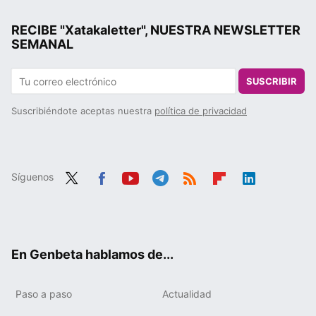
RECIBE "Xatakaletter", NUESTRA NEWSLETTER
SEMANAL
SUSCRIBIR
Suscribiéndote aceptas nuestra
política de privacidad
Síguenos
Twit
Fac
You
Tele
RSS
Flip
Link
ter
ebo
tub
gra
boa
edIn
ok
e
m
rd
En Genbeta hablamos de...
Paso a paso
Actualidad