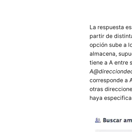
La respuesta es
partir de distin
opción sube a l
almacena, supue
tiene a A entre 
A@direcciondec
corresponde a A
otras direccion
haya especifica