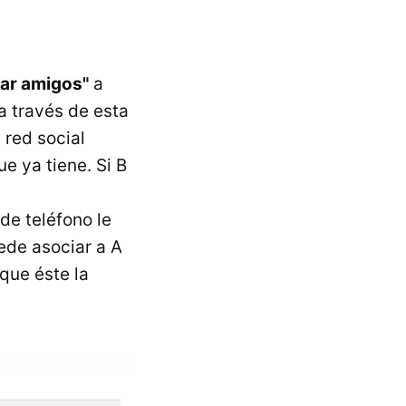
car amigos"
a
a través de esta
 red social
 ya tiene. Si B
e teléfono le
ede asociar a A
 que éste la