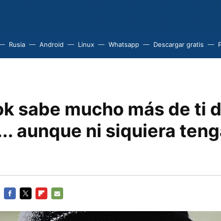
Rusia
Android
Linux
Whatsapp
Descargar gratis
P
k sabe mucho más de ti d
.. aunque ni siquiera ten
FACEBOOK
TWITTER
FLIPBOARD
E-
MAIL