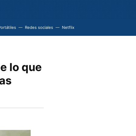
ortátiles
Redes sociales
Netflix
e lo que
gas