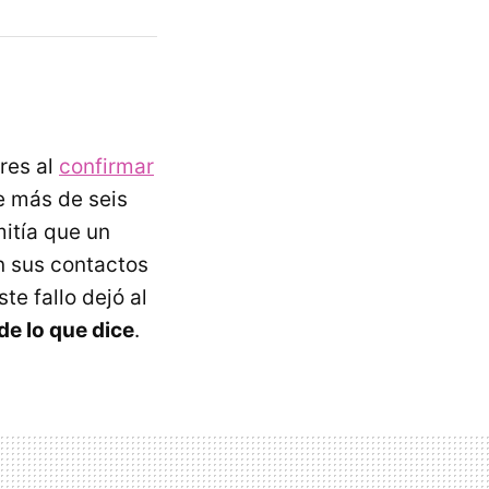
res al
confirmar
e más de seis
mitía que un
n sus contactos
e fallo dejó al
e lo que dice
.