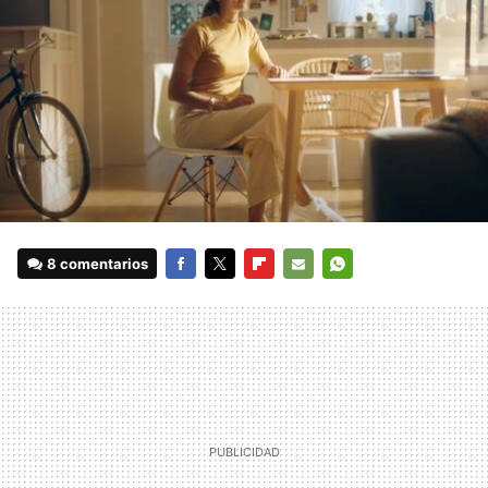
8 comentarios
FACEBOOK
TWITTER
FLIPBOARD
E-
WHATSAPP
MAIL