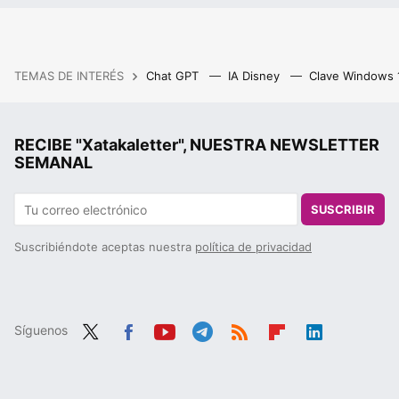
TEMAS DE INTERÉS
Chat GPT
IA Disney
Clave Windows
RECIBE "Xatakaletter", NUESTRA NEWSLETTER
SEMANAL
SUSCRIBIR
Suscribiéndote aceptas nuestra
política de privacidad
Síguenos
Twit
Fac
You
Tele
RSS
Flip
Link
ter
ebo
tub
gra
boa
edIn