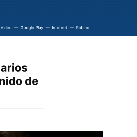
 Video
Google Play
Internet
Roblox
arios
enido de