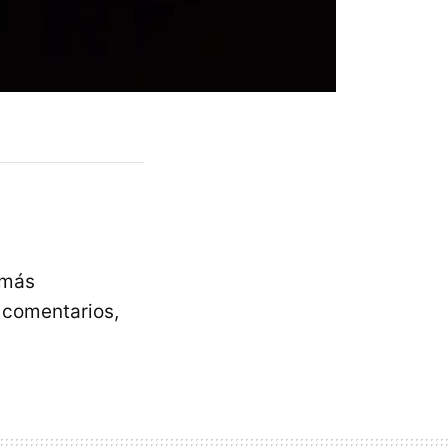
 más
 comentarios,