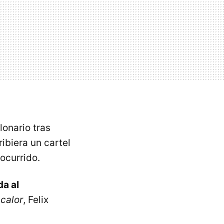
lonario tras
ibiera un cartel
ocurrido.
da al
e
calor
, Felix