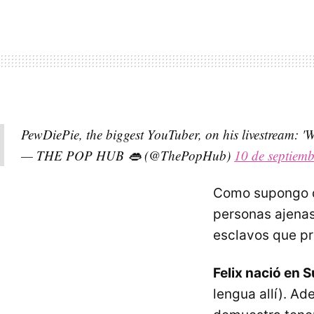
PewDiePie, the biggest YouTuber, on his livestream: '
— THE POP HUB 👄 (@ThePopHub)
10 de septiem
Como supongo q
personas ajenas 
esclavos que pr
Felix nació en 
lengua allí). A