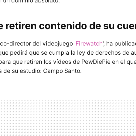
 un dominio absoluto.
 retiren contenido de su cue
o-director del videojuego '
Firewatch
', ha public
que pedirá que se cumpla la ley de derechos de au
para que retiren los vídeos de PewDiePie en el qu
os de su estudio: Campo Santo.