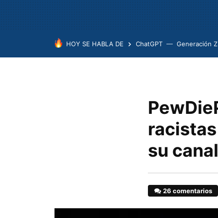
HOY SE HABLA DE
ChatGPT
Generación Z
PewDieP
racistas
su cana
26 comentarios