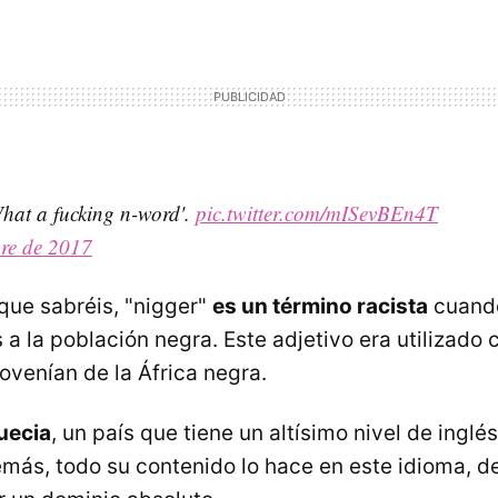
What a fucking n-word'.
pic.twitter.com/mISevBEn4T
bre de 2017
ue sabréis, "nigger"
es un término racista
cuando
a la población negra. Este adjetivo era utilizado 
ovenían de la África negra.
Suecia
, un país que tiene un altísimo nivel de inglé
demás, todo su contenido lo hace en este idioma, d