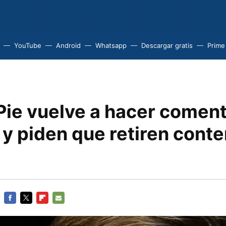
YouTube
Android
Whatsapp
Descargar gratis
Prime
ie vuelve a hacer coment
 y piden que retiren cont
l
FACEBOOK
TWITTER
FLIPBOARD
E-
MAIL