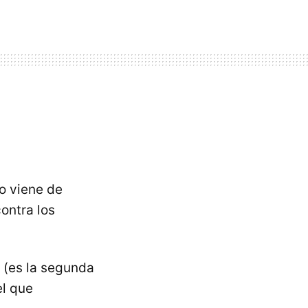
 viene de
contra los
s (es la segunda
el que