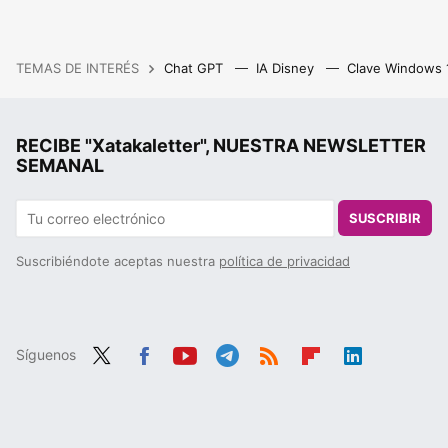
TEMAS DE INTERÉS
Chat GPT
IA Disney
Clave Windows
RECIBE "Xatakaletter", NUESTRA NEWSLETTER
SEMANAL
SUSCRIBIR
Suscribiéndote aceptas nuestra
política de privacidad
Síguenos
Twit
Fac
You
Tele
RSS
Flip
Link
ter
ebo
tub
gra
boa
edIn