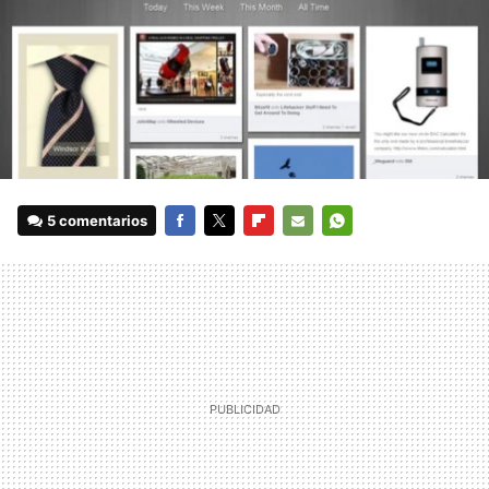
5 comentarios
FACEBOOK
TWITTER
FLIPBOARD
E-
WHATSAPP
MAIL