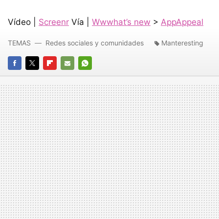
Vídeo |
Screenr
Vía |
Wwwhat’s new
>
AppAppeal
TEMAS
Redes sociales y comunidades
Manteresting
FACEBOOK
TWITTER
FLIPBOARD
E-
WHATSAPP
MAIL