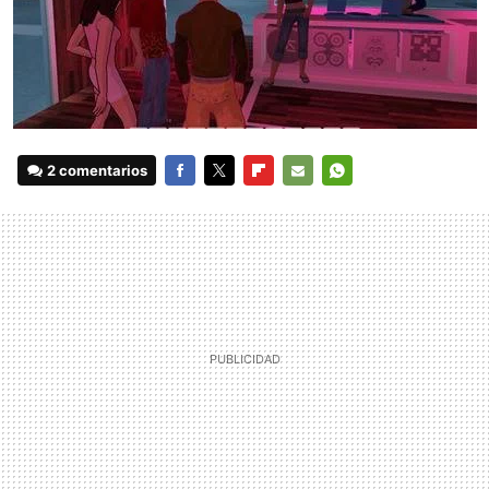
2 comentarios
FACEBOOK
TWITTER
FLIPBOARD
E-
WHATSAPP
MAIL