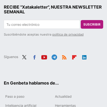
RECIBE "Xatakaletter", NUESTRA NEWSLETTER
SEMANAL
SUSCRIBIR
Suscribiéndote aceptas nuestra
política de privacidad
Síguenos
Twit
Fac
You
Tele
RSS
Flip
Link
ter
ebo
tub
gra
boa
edIn
ok
e
m
rd
En Genbeta hablamos de...
Paso a paso
Actualidad
Inteligencia artificial
Herramientas