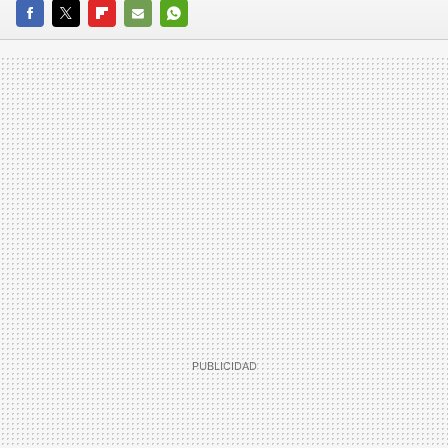
FACEBOOK
TWITTER
FLIPBOARD
E-
WHATSAPP
MAIL