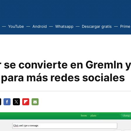
YouTube
Android
Whatsapp
Descargar gratis
Prime
r se convierte en Gremln 
 para más redes sociales
FACEBOOK
TWITTER
FLIPBOARD
E-
MAIL