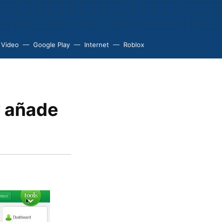
 Video
Google Play
Internet
Roblox
y añade