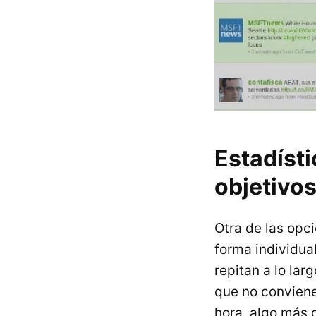
Estadíst
objetivo
Otra de las opci
forma individua
repitan a lo la
que no conviene 
hora, algo más 