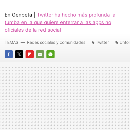
En Genbeta |
Twitter ha hecho más profunda la
tumba en la que quiere enterrar a las apps no
oficiales de la red social
TEMAS
Redes sociales y comunidades
Twitter
Unfol
FACEBOOK
TWITTER
FLIPBOARD
E-
WHATSAPP
MAIL