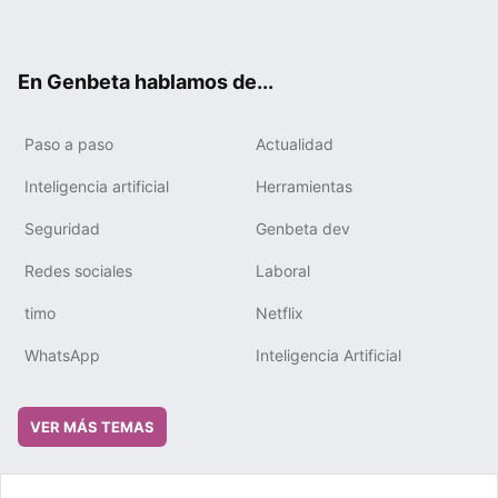
ter
ebo
tub
gra
boa
edIn
ok
e
m
rd
En Genbeta hablamos de...
Paso a paso
Actualidad
Inteligencia artificial
Herramientas
Seguridad
Genbeta dev
Redes sociales
Laboral
timo
Netflix
WhatsApp
Inteligencia Artificial
VER MÁS TEMAS