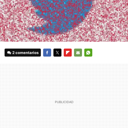
2 comentarios
FACEBOOK
TWITTER
FLIPBOARD
E-
WHATSAPP
MAIL