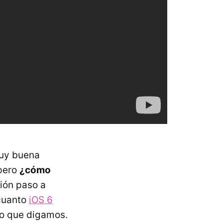
muy buena
 pero
¿cómo
ión paso a
 cuanto
iOS 6
ro que digamos.