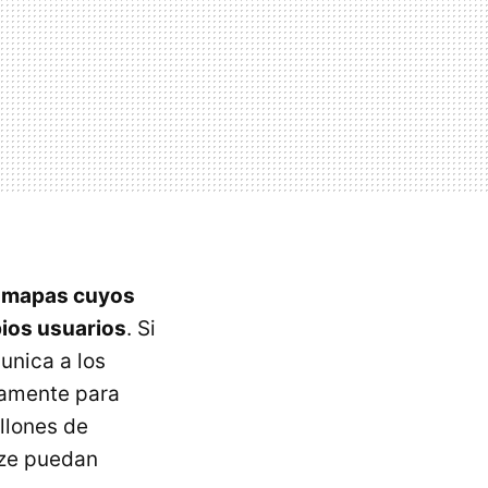
mapas cuyos
pios usuarios
. Si
unica a los
camente para
llones de
aze puedan