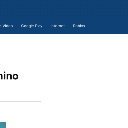
e Video
Google Play
Internet
Roblox
mino