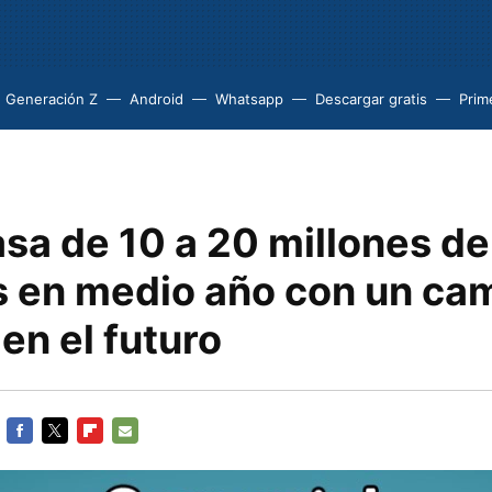
Generación Z
Android
Whatsapp
Descargar gratis
Prim
sa de 10 a 20 millones de
s en medio año con un ca
en el futuro
FACEBOOK
TWITTER
FLIPBOARD
E-
MAIL