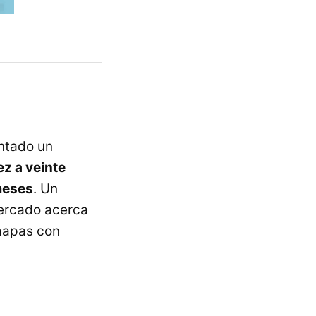
ntado un
ez a veinte
 meses
. Un
mercado acerca
mapas con