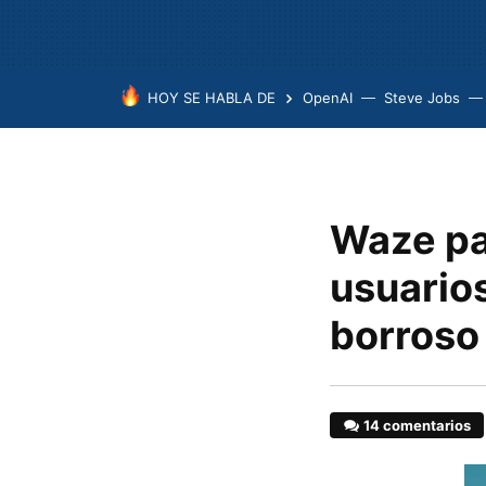
HOY SE HABLA DE
OpenAI
Steve Jobs
Waze pa
usuario
borroso 
14 comentarios