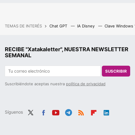
TEMAS DE INTERÉS
Chat GPT
IA Disney
Clave Windows
RECIBE "Xatakaletter", NUESTRA NEWSLETTER
SEMANAL
SUSCRIBIR
Suscribiéndote aceptas nuestra
política de privacidad
Síguenos
Twit
Fac
You
Tele
RSS
Flip
Link
ter
ebo
tub
gra
boa
edIn