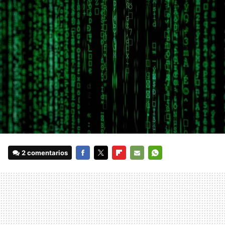
2 comentarios
FACEBOOK
TWITTER
FLIPBOARD
E-
WHATSAPP
MAIL