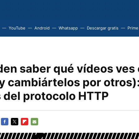
YouTube
Android
Whatsapp
Descargar gratis
Prime
den saber qué vídeos ves
y cambiártelos por otros):
s del protocolo HTTP
FACEBOOK
TWITTER
FLIPBOARD
E-
MAIL