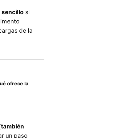
 sencillo
si
rimento
cargas de la
ué ofrece la
 (también
ar un paso