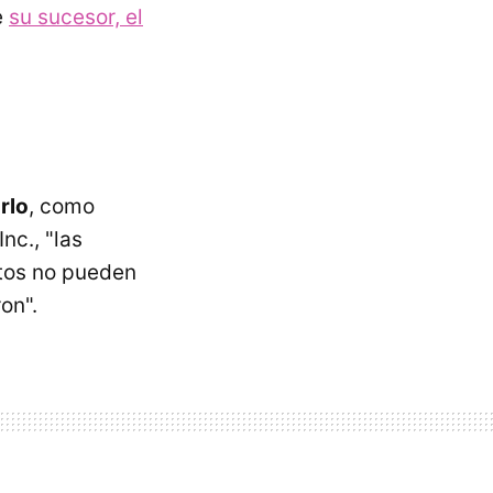
e
su sucesor, el
rlo
, como
nc., "las
atos no pueden
on".