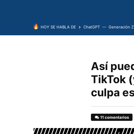
HOY SE HABLA DE
ChatGPT
Generación Z
Así pue
TikTok (
culpa e
11 comentarios