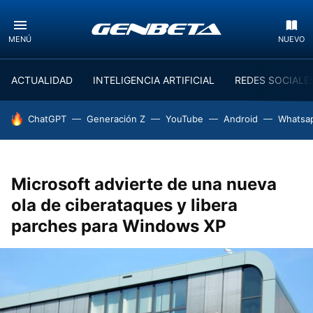
MENÚ
NUEVO
ACTUALIDAD
INTELIGENCIA ARTIFICIAL
REDES SOCIALE
HOY SE HABLA DE
ChatGPT
Generación Z
YouTube
Android
Whatsa
Microsoft advierte de una nueva
ola de ciberataques y libera
parches para Windows XP