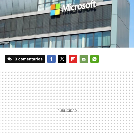
13 comentarios
FACEBOOK
TWITTER
FLIPBOARD
E-
WHATSAPP
MAIL