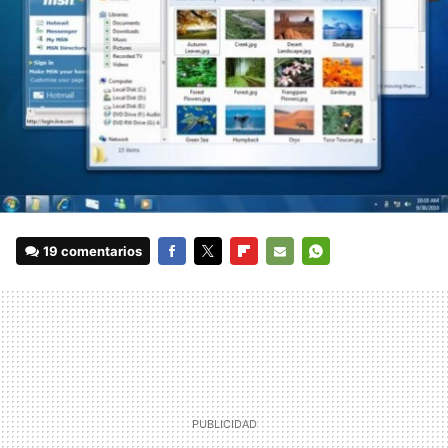
19 comentarios
FACEBOOK
TWITTER
FLIPBOARD
E-
WHATSAPP
MAIL