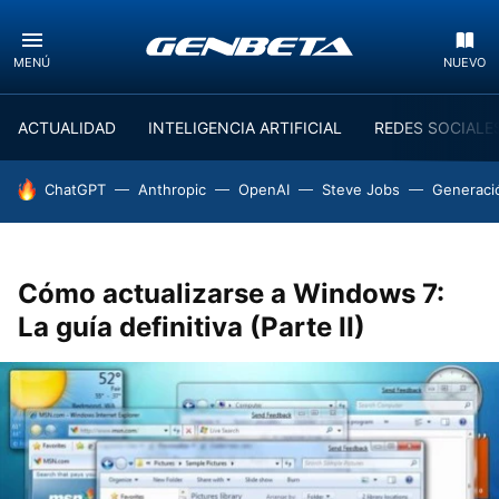
MENÚ
NUEVO
ACTUALIDAD
INTELIGENCIA ARTIFICIAL
REDES SOCIALE
HOY SE HABLA DE
ChatGPT
Anthropic
OpenAI
Steve Jobs
Generaci
Cómo actualizarse a Windows 7:
La guía definitiva (Parte II)