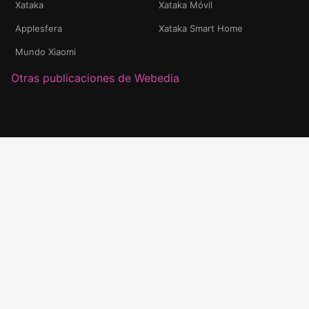
Xataka
Xataka Móvil
Applesfera
Xataka Smart Home
Mundo Xiaomi
Otras publicaciones de Webedia