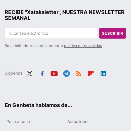
RECIBE "Xatakaletter", NUESTRA NEWSLETTER
SEMANAL
SUSCRIBIR
Suscribiéndote aceptas nuestra
política de privacidad
Síguenos
Twit
Fac
You
Tele
RSS
Flip
Link
ter
ebo
tub
gra
boa
edIn
ok
e
m
rd
En Genbeta hablamos de...
Paso a paso
Actualidad