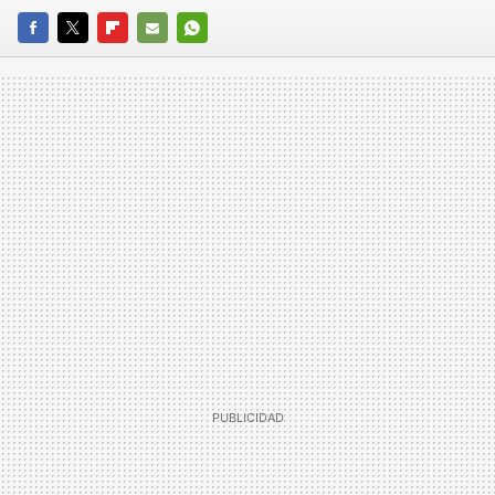
FACEBOOK
TWITTER
FLIPBOARD
E-
WHATSAPP
MAIL