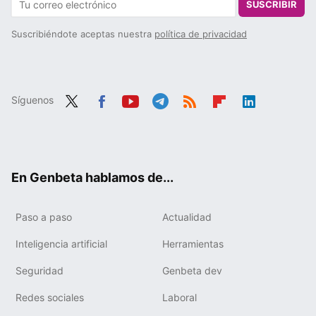
SUSCRIBIR
Suscribiéndote aceptas nuestra
política de privacidad
Síguenos
Twit
Fac
You
Tele
RSS
Flip
Link
ter
ebo
tub
gra
boa
edIn
ok
e
m
rd
En Genbeta hablamos de...
Paso a paso
Actualidad
Inteligencia artificial
Herramientas
Seguridad
Genbeta dev
Redes sociales
Laboral