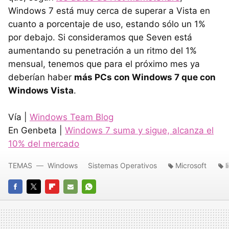
Windows 7 está muy cerca de superar a Vista en
cuanto a porcentaje de uso, estando sólo un 1%
por debajo. Si consideramos que Seven está
aumentando su penetración a un ritmo del 1%
mensual, tenemos que para el próximo mes ya
deberían haber
más PCs con Windows 7 que con
Windows Vista
.
Vía |
Windows Team Blog
En Genbeta |
Windows 7 suma y sigue, alcanza el
10% del mercado
TEMAS
Windows
Sistemas Operativos
Microsoft
l
FACEBOOK
TWITTER
FLIPBOARD
E-
WHATSAPP
MAIL