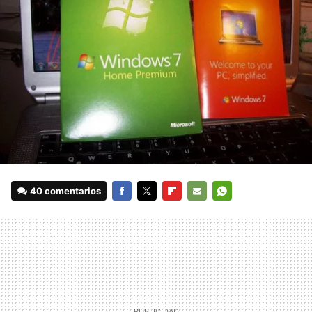
40 comentarios
FACEBOOK
TWITTER
FLIPBOARD
E-
WHATSAPP
MAIL