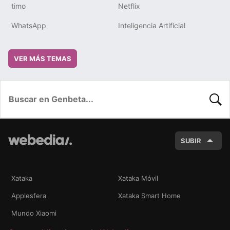
timo
Netflix
WhatsApp
Inteligencia Artificial
VER MÁS TEMAS
BUSC
SUBIR
Xataka
Xataka Móvil
Applesfera
Xataka Smart Home
Mundo Xiaomi