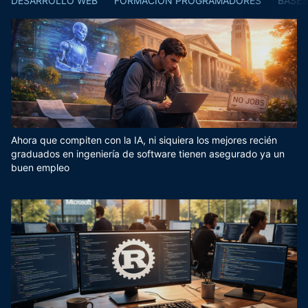
DESARROLLO WEB
FORMACIÓN PROGRAMADORES
BASES
Ahora que compiten con la IA, ni siquiera los mejores recién
graduados en ingeniería de software tienen asegurado ya un
buen empleo