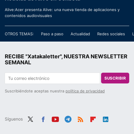
Alive:Acer presenta Alive: una nueva tienda de aplicaciones y
contenidos audiovisuales
OTROS TEMAS:
Paso a paso
Actualidad
Redes sociales
RECIBE "Xatakaletter", NUESTRA NEWSLETTER
SEMANAL
SUSCRIBIR
Suscribiéndote aceptas nuestra
política de privacidad
Síguenos
Twit
Fac
You
Tele
RSS
Flip
Link