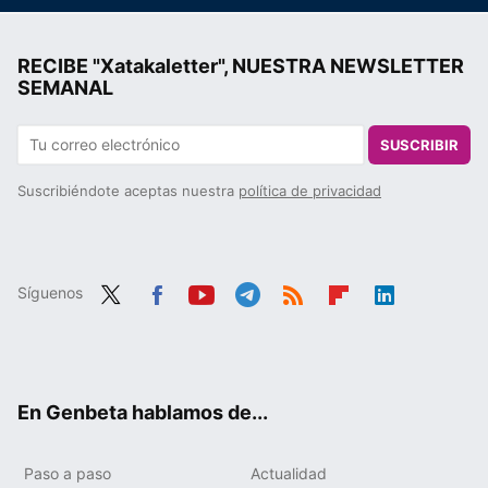
RECIBE "Xatakaletter", NUESTRA NEWSLETTER
SEMANAL
SUSCRIBIR
Suscribiéndote aceptas nuestra
política de privacidad
Síguenos
Twit
Fac
You
Tele
RSS
Flip
Link
ter
ebo
tub
gra
boa
edIn
ok
e
m
rd
En Genbeta hablamos de...
Paso a paso
Actualidad