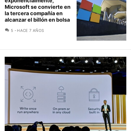
exponencialmente,
Microsoft se convierte en
la tercera compañía en
alcanzar el billón en bolsa
COMENTARIOS
5
HACE 7 AÑOS