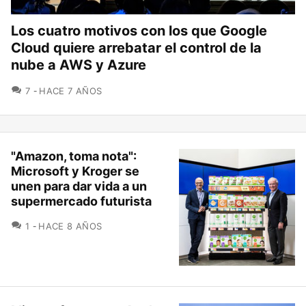
Los cuatro motivos con los que Google
Cloud quiere arrebatar el control de la
nube a AWS y Azure
COMENTARIOS
7
HACE 7 AÑOS
"Amazon, toma nota":
Microsoft y Kroger se
unen para dar vida a un
supermercado futurista
COMENTARIOS
1
HACE 8 AÑOS