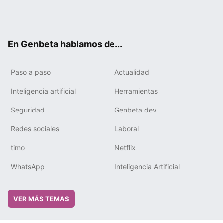
Twit
Fac
You
Tele
RSS
Flip
Link
ter
ebo
tub
gra
boa
edIn
ok
e
m
rd
En Genbeta hablamos de...
Paso a paso
Actualidad
Inteligencia artificial
Herramientas
Seguridad
Genbeta dev
Redes sociales
Laboral
timo
Netflix
WhatsApp
Inteligencia Artificial
VER MÁS TEMAS