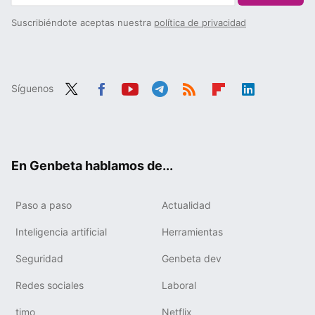
Suscribiéndote aceptas nuestra
política de privacidad
Síguenos
Twit
Fac
You
Tele
RSS
Flip
Link
ter
ebo
tub
gra
boa
edIn
ok
e
m
rd
En Genbeta hablamos de...
Paso a paso
Actualidad
Inteligencia artificial
Herramientas
Seguridad
Genbeta dev
Redes sociales
Laboral
timo
Netflix