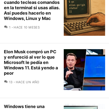
cuando tecleas comandos
en la terminal si usas alias.
Así puedes hacerlo en
Windows, Linux y Mac
COMENTARIOS
1
HACE 10 MESES
Elon Musk compró un PC
y enfureció al ver lo que
Microsoft le pedía en
Windows 11. Está yendo a
peor
COMENTARIOS
13
HACE UN AÑO
Windows tiene una