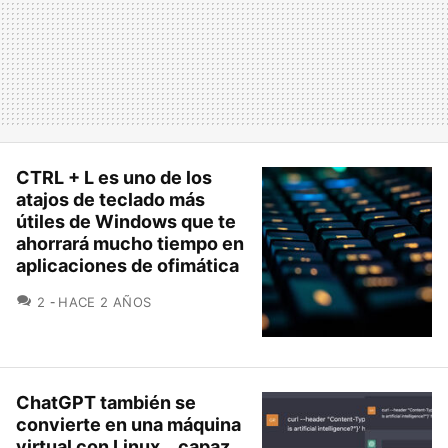
CTRL + L es uno de los
atajos de teclado más
útiles de Windows que te
ahorrará mucho tiempo en
aplicaciones de ofimática
COMENTARIOS
2
HACE 2 AÑOS
ChatGPT también se
convierte en una máquina
virtual con Linux... capaz