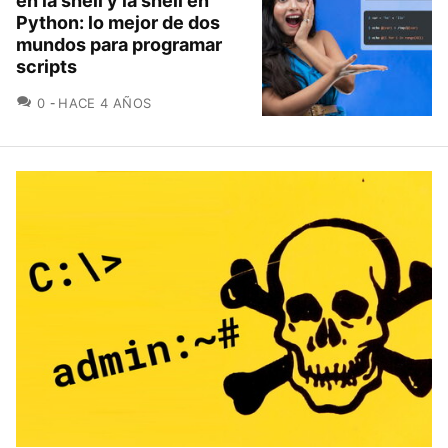
en la shell y la shell en
Python: lo mejor de dos
mundos para programar
scripts
COMENTARIOS
0
HACE 4 AÑOS