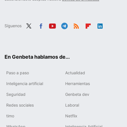
Síguenos
Twit
Fac
You
Tele
RSS
Flip
Link
ter
ebo
tub
gra
boa
edIn
ok
e
m
rd
En Genbeta hablamos de...
Paso a paso
Actualidad
Inteligencia artificial
Herramientas
Seguridad
Genbeta dev
Redes sociales
Laboral
timo
Netflix
WhatsApp
Inteligencia Artificial