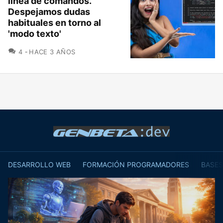
línea de comandos.
Despejamos dudas
habituales en torno al
'modo texto'
COMENTARIOS
4
HACE 3 AÑOS
DESARROLLO WEB
FORMACIÓN PROGRAMADORES
BASES