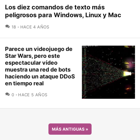
Los diez comandos de texto más
peligrosos para Windows, Linux y Mac
COMENTARIOS
18
HACE 4 AÑOS
Parece un videojuego de
Star Wars, pero este
espectacular vídeo
muestra una red de bots
haciendo un ataque DDoS
en tiempo real
COMENTARIOS
0
HACE 5 AÑOS
MÁS ANTIGUAS
»